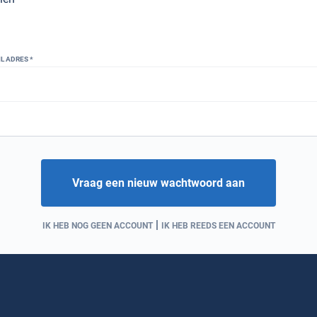
L ADRES
Vraag een nieuw wachtwoord aan
|
IK HEB NOG GEEN ACCOUNT
IK HEB REEDS EEN ACCOUNT