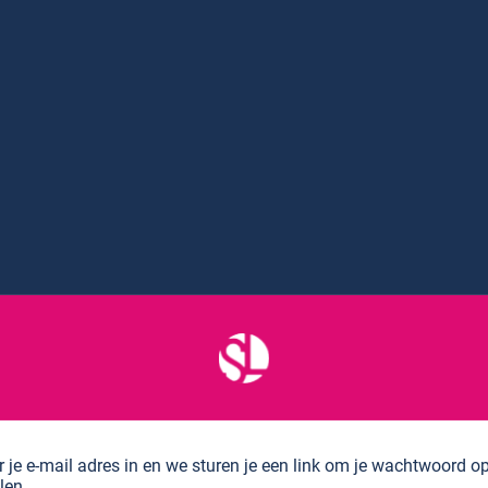
r je e-mail adres in en we sturen je een link om je wachtwoord 
llen